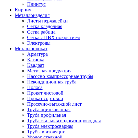
Плинтус
Кирпич
Металлоизделия
Листы нержавейки
Сетка кладочная
Сетка рабица
Сетка с ПВХ покрытием
Электроды
Металлопрокат
Арматура
Катанка
Квадрат
Метизная продукция
Насосно-компрессорные трубы
Некондиционная труба
Полоса
Прокат листовой
Прокат сортовой
Просечно-вытяжной лист
Труба оцинкованная
Труба профильная
Труба стальная водогазопроводная
Труба электросварная
Трубы в изоляции
Уголок стальной