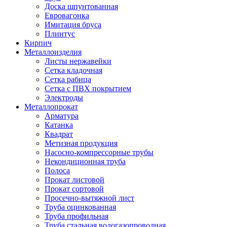
Доска шпунтованная
Евровагонка
Имитация бруса
Плинтус
Кирпич
Металлоизделия
Листы нержавейки
Сетка кладочная
Сетка рабица
Сетка с ПВХ покрытием
Электроды
Металлопрокат
Арматура
Катанка
Квадрат
Метизная продукция
Насосно-компрессорные трубы
Некондиционная труба
Полоса
Прокат листовой
Прокат сортовой
Просечно-вытяжной лист
Труба оцинкованная
Труба профильная
Труба стальная водогазопроводная