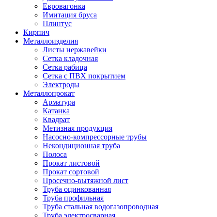
Евровагонка
Имитация бруса
Плинтус
Кирпич
Металлоизделия
Листы нержавейки
Сетка кладочная
Сетка рабица
Сетка с ПВХ покрытием
Электроды
Металлопрокат
Арматура
Катанка
Квадрат
Метизная продукция
Насосно-компрессорные трубы
Некондиционная труба
Полоса
Прокат листовой
Прокат сортовой
Просечно-вытяжной лист
Труба оцинкованная
Труба профильная
Труба стальная водогазопроводная
Труба электросварная