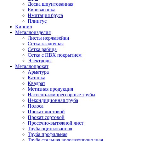
Доска шпунтованная
Евровагонка
Имитация бруса
Плинтус
Кирпич
Металлоизделия
Листы нержавейки
Сетка кладочная
Сетка рабица
Сетка с ПВХ покрытием
Электроды
Металлопрокат
Арматура
Катанка
Квадрат
Метизная продукция
Насосно-компрессорные трубы
Некондиционная труба
Полоса
Прокат листовой
Прокат сортовой
Просечно-вытяжной лист
Труба оцинкованная
Труба профильная
Труба стальная водогазопроводная