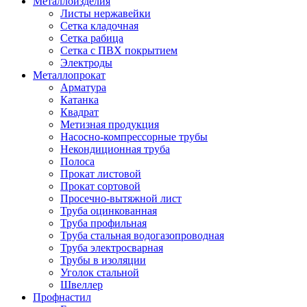
Металлоизделия
Листы нержавейки
Сетка кладочная
Сетка рабица
Сетка с ПВХ покрытием
Электроды
Металлопрокат
Арматура
Катанка
Квадрат
Метизная продукция
Насосно-компрессорные трубы
Некондиционная труба
Полоса
Прокат листовой
Прокат сортовой
Просечно-вытяжной лист
Труба оцинкованная
Труба профильная
Труба стальная водогазопроводная
Труба электросварная
Трубы в изоляции
Уголок стальной
Швеллер
Профнастил