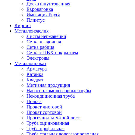
Доска шпунтованная
Евровагонка
Имитация бруса
Плинтус
Кирпич
Металлоизделия
Листы нержавейки
Сетка кладочная
Сетка рабица
Сетка с ПВХ покрытием
Электроды
Металлопрокат
Арматура
Катанка
Квадрат
Метизная продукция
Насосно-компрессорные трубы
Некондиционная труба
Полоса
Прокат листовой
Прокат сортовой
Просечно-вытяжной лист
Труба оцинкованная
Труба профильная
Труба стальная водогазопроводная