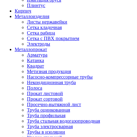
Плинтус
Кирпич
Металлоизделия
Листы нержавейки
Сетка кладочная
Сетка рабица
Сетка с ПВХ покрытием
Электроды
Металлопрокат
Арматура
Катанка
Квадрат
Метизная продукция
Насосно-компрессорные трубы
Некондиционная труба
Полоса
Прокат листовой
Прокат сортовой
Просечно-вытяжной лист
Труба оцинкованная
Труба профильная
Труба стальная водогазопроводная
Труба электросварная
Трубы в изоляции